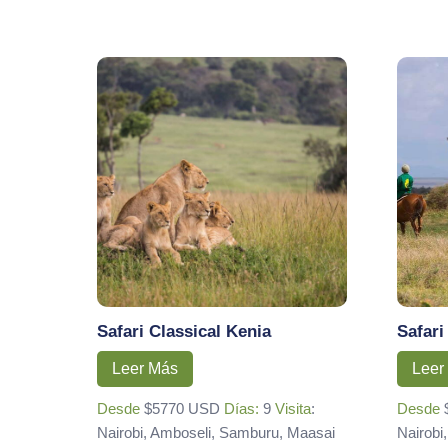
Safari Classical Kenia
Safari
Leer Más
Leer
Desde
$5770 USD
Días:
9
Visita
:
Desde
Nairobi, Amboseli, Samburu, Maasai
Nairobi