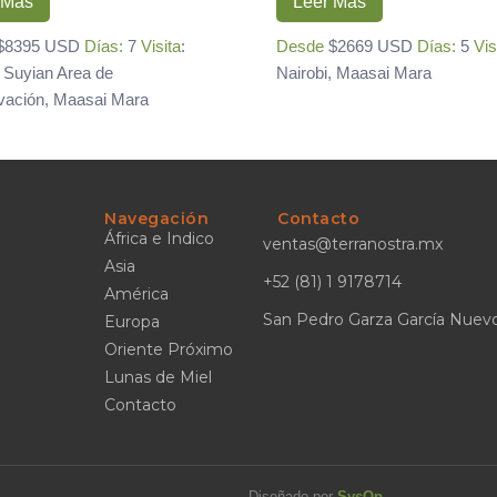
 Más
Leer Más
$8395 USD
Días:
7
Visita
:
Desde
$2669 USD
Días:
5
Vis
, Suyian Area de
Nairobi, Maasai Mara
vación, Maasai Mara
Navegación
Contacto
África e Indico
ventas@terranostra.mx
Asia
+52 (81) 1 9178714
América
San Pedro Garza García Nuev
Europa
Oriente Próximo
Lunas de Miel
Contacto
Diseñado por
SysOp