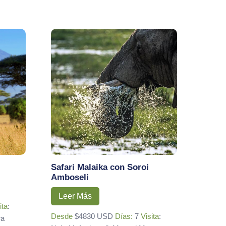
Safari Malaika con Soroi
Amboseli
Leer Más
ita
:
Desde
$4830 USD
Días:
7
Visita
:
ra