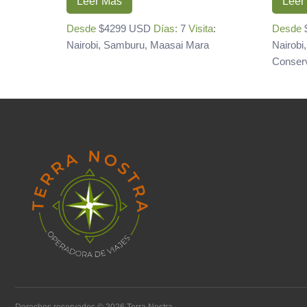
Leer Más
Leer
Desde
$4299 USD
Días:
7
Visita
:
Desde
Nairobi, Samburu, Maasai Mara
Nairobi
Conser