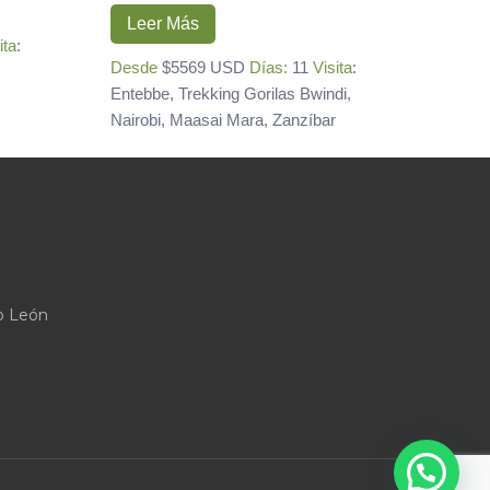
Leer Más
ita
:
Desde
$5569 USD
Días:
11
Visita
:
Entebbe, Trekking Gorilas Bwindi,
Nairobi, Maasai Mara, Zanzíbar
o León