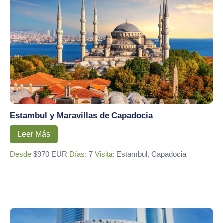
Estambul y Maravillas de Capadocia
Leer Más
Desde
$970 EUR
Días:
7
Visita
: Estambul, Capadocia