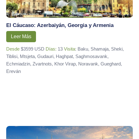
El Cáucaso: Azerbaiyán, Georgia y Armenia
Leer Más
Desde
$3599 USD
Días:
13
Visita
: Baku, Shamaja, Sheki,
Tiblisi, Mtsjeta, Gudauri, Haghpat, Saghmosavank,
Echmiadzin, Zvartnots, Khor Virap, Noravank, Gueghard,
Ereván