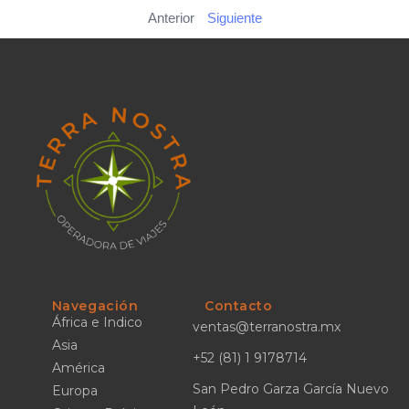
Anterior
Siguiente
Navegación
Contacto
África e Indico
ventas@terranostra.mx
Asia
+52 (81) 1 9178714
América
San Pedro Garza García Nuevo
Europa