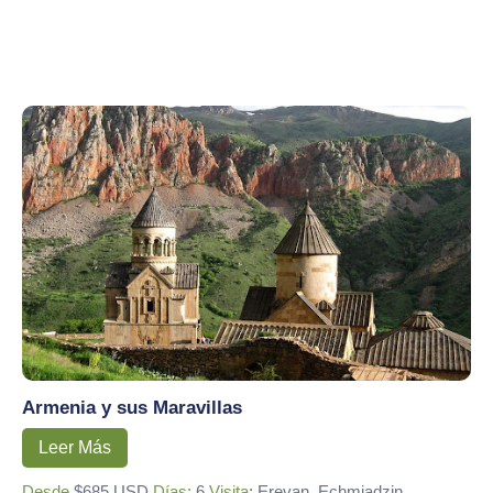
Armenia y sus Maravillas
Leer Más
Desde
$685 USD
Días:
6
Visita
: Erevan, Echmiadzin,