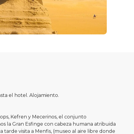
ta el hotel. Alojamiento.
ops, Kefren y Mecerinos, el conjunto
mos la Gran Esfinge con cabeza humana atribuida
tarde visita a Menfis, (museo al aire libre donde