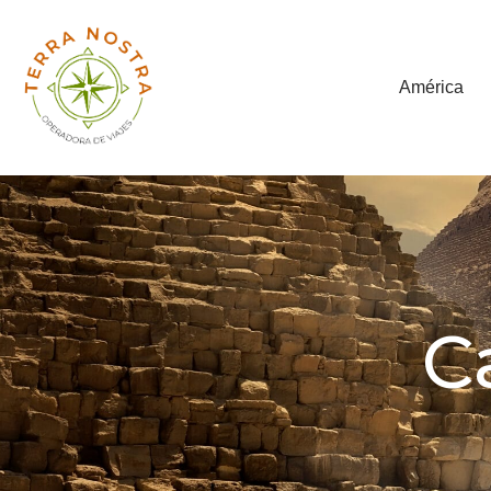
América
C