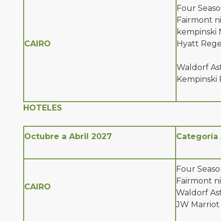
Four Season
Fairmont nil
kempinski N
CAIRO
Hyatt Rege
Waldorf Ast
Kempinski 
HOTELES
Octubre a Abril 2027
Categoría
Four Season
Fairmont nil
CAIRO
Waldorf Ast
JW Marriot