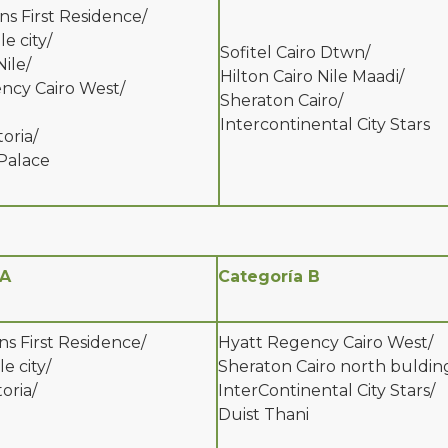
s First Residence/
e city/
Sofitel Cairo Dtwn/
ile/
Hilton Cairo Nile Maadi/
ncy Cairo West/
Sheraton Cairo/
Intercontinental City Stars
oria/
Palace
 A
Categoría B
s First Residence/
Hyatt Regency Cairo West/
e city/
Sheraton Cairo north bulding
oria/
InterContinental City Stars/
Duist Thani