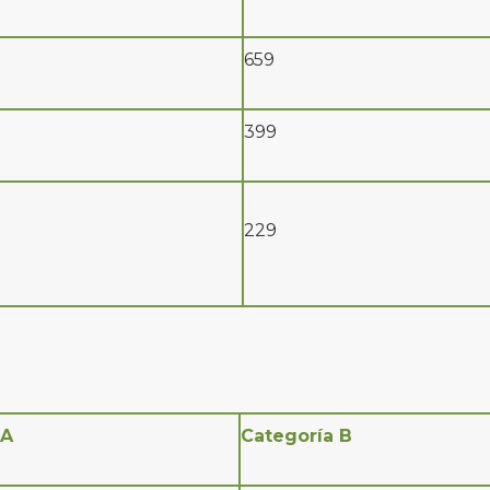
659
399
229
 A
Categoría B