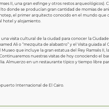
mses II, una gran esfinge y otros restos arqueológicos).
ulto donde se producían gran cantidad de momias de anim
otep, el primer arquitecto conocido en el mundo que di
l hotel y alojamiento.
una visita cultural de la ciudad para conocer la Ciudade
ed Ali o “mezquita de alabastro” y el Visita guiada a
el Museo que incluye la gran estatua del Rey Ramsés II, l
ntinuaremos nuestras visitas de hoy conociendo el barr
ilia. Almuerzo en un restaurante típico y tiempo libre 
puerto Internacional de El Cairo.