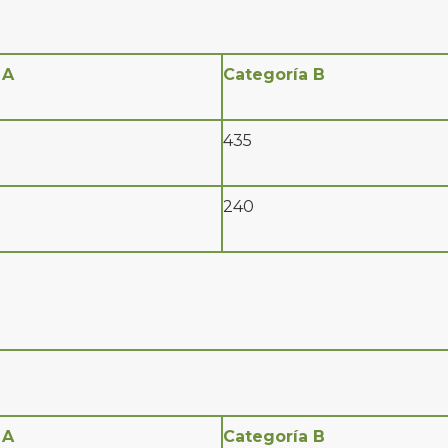
 A
Categoría B
435
240
 A
Categoría B