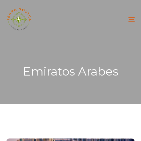
To
na
Emiratos Arabes