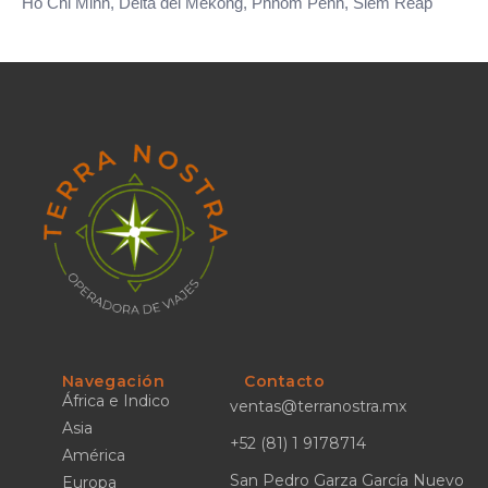
Ho Chi Minh, Delta del Mekong, Phnom Penh, Siem Reap
Navegación
Contacto
África e Indico
ventas@terranostra.mx
Asia
+52 (81) 1 9178714
América
San Pedro Garza García Nuevo
Europa