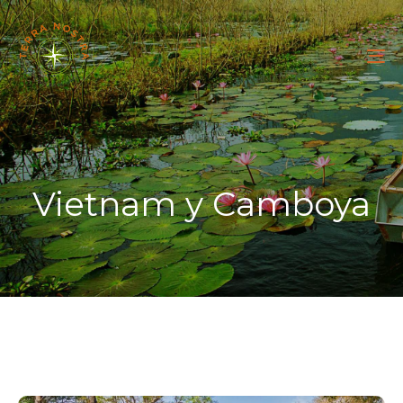
To
na
Vietnam y Camboya