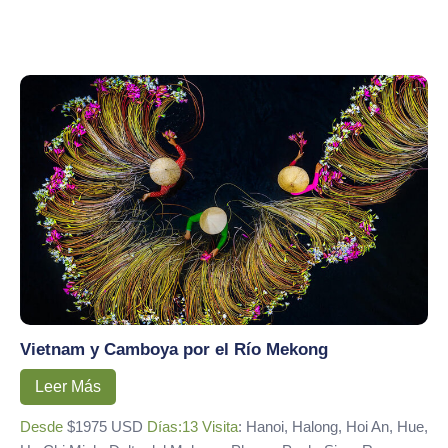
Vietnam y Camboya por el Río Mekong
Leer Más
Desde
$1975 USD
Días:13
Visita
: Hanoi, Halong, Hoi An, Hue,