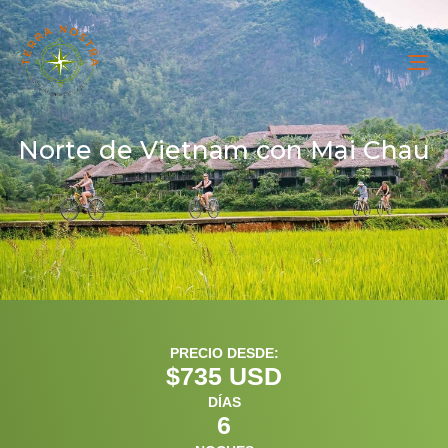
To
na
Norte de Vietnam con Mai Chau
PRECIO DESDE:
$
735
 USD
DÍAS
6