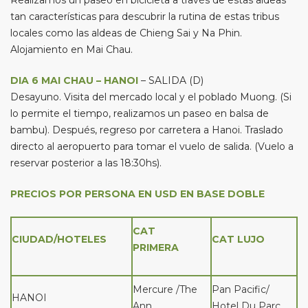
Realizamos un paseo en bicicleta a través de estas aldeas
tan características para descubrir la rutina de estas tribus
locales como las aldeas de Chieng Sai y Na Phin.
Alojamiento en Mai Chau.
DIA 6 MAI CHAU – HANOI
– SALIDA (D)
Desayuno. Visita del mercado local y el poblado Muong. (Si
lo permite el tiempo, realizamos un paseo en balsa de
bambu). Después, regreso por carretera a Hanoi. Traslado
directo al aeropuerto para tomar el vuelo de salida. (Vuelo a
reservar posterior a las 18:30hs).
PRECIOS POR PERSONA EN USD EN BASE DOBLE
CAT
CIUDAD/HOTELES
CAT LUJO
PRIMERA
Mercure /The
Pan Pacific/
HANOI
Ann
Hotel Du Parc