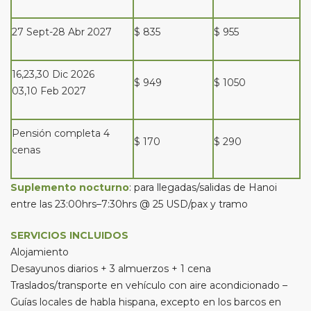
27 Sept-28 Abr 2027
$ 835
$ 955
16,23,30 Dic 2026
$ 949
$ 1050
03,10 Feb 2027
Pensión completa 4
$ 170
$ 290
cenas
Suplemento nocturno
: para llegadas/salidas de Hanoi
entre las 23:00hrs–7:30hrs @ 25 USD/pax y tramo
SERVICIOS INCLUIDOS
Alojamiento
Desayunos diarios + 3 almuerzos + 1 cena
Traslados/transporte en vehículo con aire acondicionado –
Guías locales de habla hispana, excepto en los barcos en