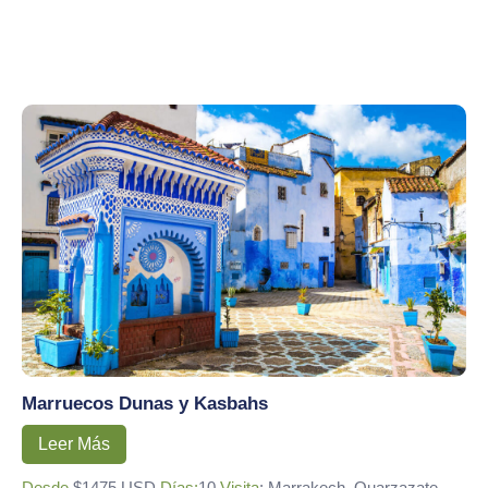
Marruecos Dunas y Kasbahs
Leer Más
Desde
$1475 USD
Días:
10
Visita
: Marrakech, Quarzazate,