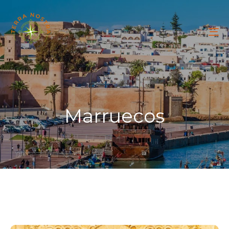
To
na
Marruecos