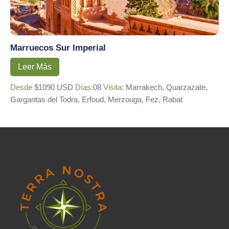
Marruecos Sur Imperial
Leer Más
Desde
$1090 USD
Días:
08
Visita
: Marrakech, Quarzazate,
Gargantas del Todra, Erfoud, Merzouga, Fez, Rabat