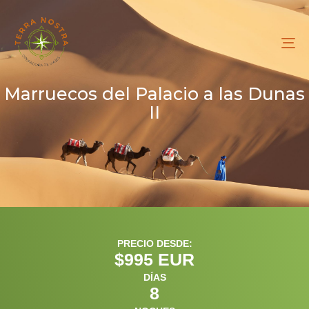
To
na
Marruecos del Palacio a las Dunas
II
PRECIO DESDE:
$
995
 EUR
DÍAS
8