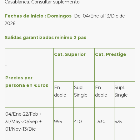
Casablanca. Consultar suplemento.
Fechas de inicio :
Domingos
Del 04/Ene al 13/Dic de
2026
Salidas garantizadas mínimo 2 pax
Cat. Superior
Cat. Prestige
Precios por
persona en €uros
En
Supl.
En
Supl.
doble
Single
doble
Single
04/Ene-22/Feb +
31/May-20/Sep +
995
410
1.530
625
01/Nov-13/Dic