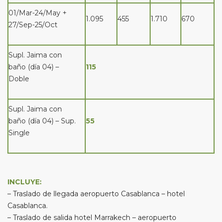
01/Mar-24/May +
1.095
455
1.710
670
27/Sep-25/Oct
Supl. Jaima con
baño (día 04) –
115
Doble
Supl. Jaima con
baño (día 04) – Sup.
55
Single
INCLUYE:
– Traslado de llegada aeropuerto Casablanca – hotel
Casablanca.
– Traslado de salida hotel Marrakech – aeropuerto