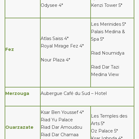
Odysee 4*
Kenzi Tower 5*
Les Merinides 5*
Palais Medina &
Atlas Saiss 4*
Spa 5*
Royal Mirage Fez 4*
Fez
Riad Noumidya
Nour Plaza 4*
Riad Dar Tazi
Medina View
Merzouga
Aubergue Café du Sud – Hotel
Ksar Ben Youssef 4*
Les Temples des
Riad Yu Palace
Arts 5*
Ouarzazate
Riad Dar Amoudou
Oz Palace 5*
Riad Dar Chamaa
Ksar Ighnda 4*