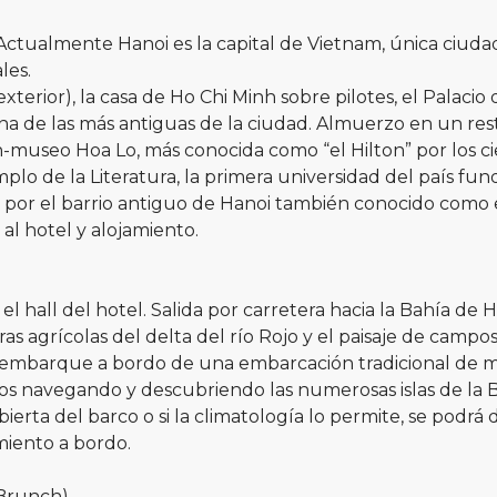
Actualmente Hanoi es la capital de Vietnam, única ciudad
les.
xterior), la casa de Ho Chi Minh sobre pilotes, el Palacio
una de las más antiguas de la ciudad. Almuerzo en un res
n-museo Hoa Lo, más conocida como “el Hilton” por los c
lo de la Literatura, la primera universidad del país fun
o por el barrio antiguo de Hanoi también conocido como e
al hotel y alojamiento.
 hall del hotel. Salida por carretera hacia la Bahía de
ras agrícolas del delta del río Rojo y el paisaje de campo
 y embarque a bordo de una embarcación tradicional de m
s navegando y descubriendo las numerosas islas de la Ba
bierta del barco o si la climatología lo permite, se podrá
amiento a bordo.
Brunch)