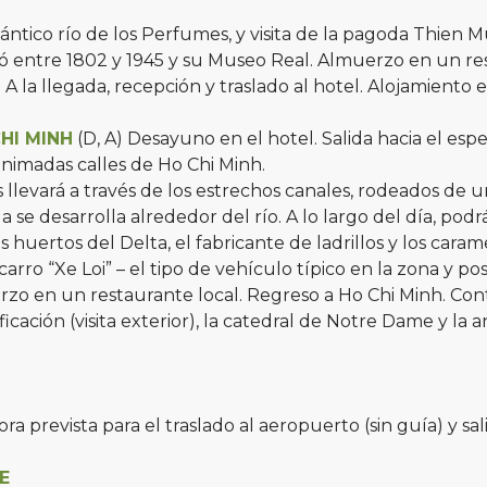
tico río de los Perfumes, y visita de la pagoda Thien Mu
entre 1802 y 1945 y su Museo Real. Almuerzo en un restau
A la llegada, recepción y traslado al hotel. Alojamiento 
CHI MINH
(D, A) Desayuno en el hotel. Salida hacia el es
 animadas calles de Ho Chi Minh.
evará a través de los estrechos canales, rodeados de un
e desarrolla alrededor del río. A lo largo del día, pod
 huertos del Delta, el fabricante de ladrillos y los caram
 carro “Xe Loi” – el tipo de vehículo típico en la zona 
rzo en un restaurante local. Regreso a Ho Chi Minh. Con
ficación (visita exterior), la catedral de Notre Dame y la
ra prevista para el traslado al aeropuerto (sin guía) y sa
E