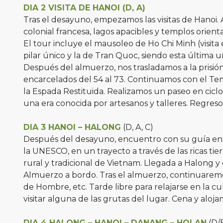
DIA 2 VISITA DE HANOI (D, A)
Tras el desayuno, empezamos las visitas de Hanoi. 
colonial francesa, lagos apacibles y templos orienta
El tour incluye el mausoleo de Ho Chi Minh (visita e
pilar único y la de Tran Quoc, siendo esta última 
Después del almuerzo, nos trasladamos a la prisió
encarcelados del 54 al 73. Continuamos con el Temp
la Espada Restituida. Realizamos un paseo en cicl
una era conocida por artesanos y talleres. Regreso 
DIA 3 HANOI – HALONG
(D, A, C)
Después del desayuno, encuentro con su guía en el
la UNESCO, en un trayecto a través de las ricas tier
rural y tradicional de Vietnam. Llegada a Halong
Almuerzo a bordo. Tras el almuerzo, continuaremo
de Hombre, etc. Tarde libre para relajarse en la cu
visitar alguna de las grutas del lugar. Cena y aloj
DIA 4 HALONG – HANOI – DANANG – HOI AN
(D/