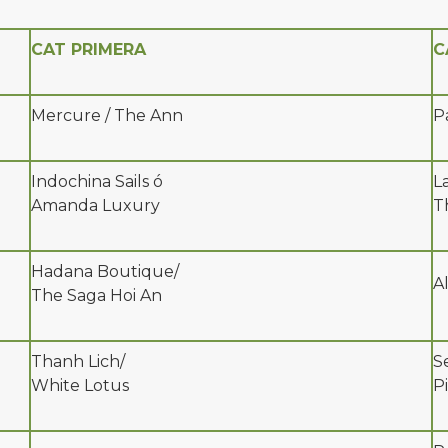
CAT PRIMERA
C
Mercure / The Ann
P
Indochina Sails ó
L
Amanda Luxury
T
Hadana Boutique/
A
The Saga Hoi An
Thanh Lich/
S
White Lotus
P