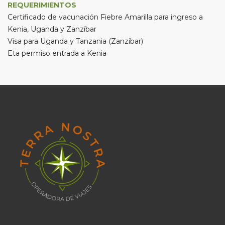
REQUERIMIENTOS
Certificado de vacunación Fiebre Amarilla para ingreso a
Kenia, Uganda y Zanzíbar
Visa para Uganda y Tanzania (Zanzíbar)
Eta permiso entrada a Kenia