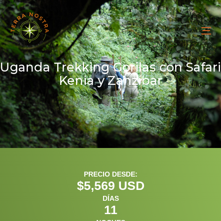
To
na
Uganda Trekking Gorilas con Safari
Kenia y Zanzíbar
PRECIO DESDE:
$
5,569
 USD
DÍAS
11