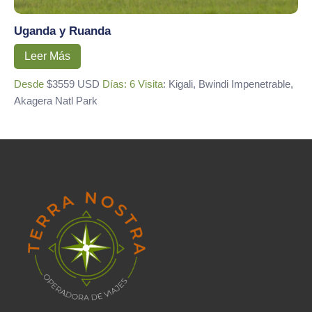
Uganda y Ruanda
Leer Más
Desde
$3559 USD
Días: 6
Visita
: Kigali, Bwindi Impenetrable,
Akagera Natl Park