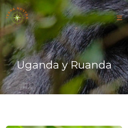
To
na
Uganda y Ruanda