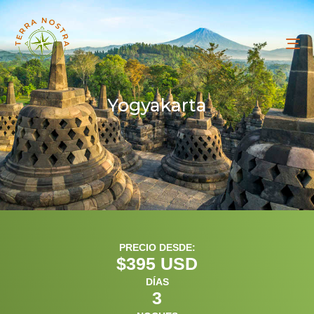
To
na
Yogyakarta
PRECIO DESDE:
$
395
 USD
DÍAS
3