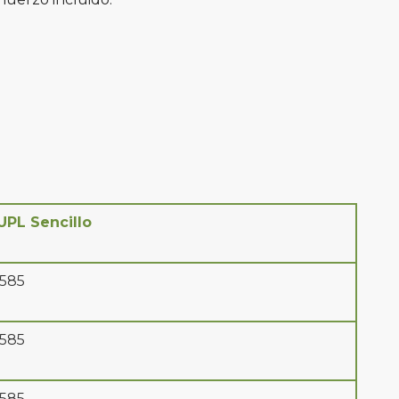
UPL Sencillo
 585
 585
 585