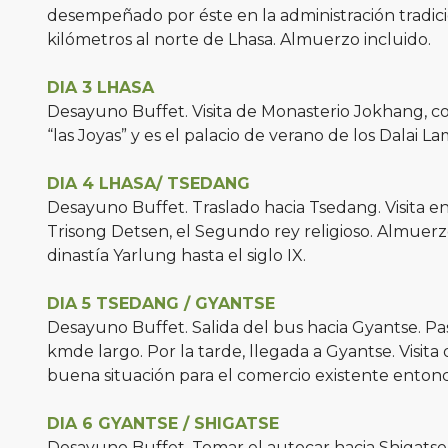
desempeñado por éste en la administración tradici
kilómetros al norte de Lhasa. Almuerzo incluido.
DIA 3 LHASA
Desayuno Buffet. Visita de Monasterio Jokhang, c
“las Joyas” y es el palacio de verano de los Dalai L
DIA 4 LHASA/ TSEDANG
Desayuno Buffet. Traslado hacia Tsedang. Visita 
Trisong Detsen, el Segundo rey religioso. Almuerz
dinastía Yarlung hasta el siglo IX.
DIA 5 TSEDANG / GYANTSE
Desayuno Buffet. Salida del bus hacia Gyantse. P
kmde largo. Por la tarde, llegada a Gyantse. Visit
buena situación para el comercio existente entonc
DIA 6 GYANTSE / SHIGATSE
Desayuno Buffet. Tomar el autocar hacia Shigatse