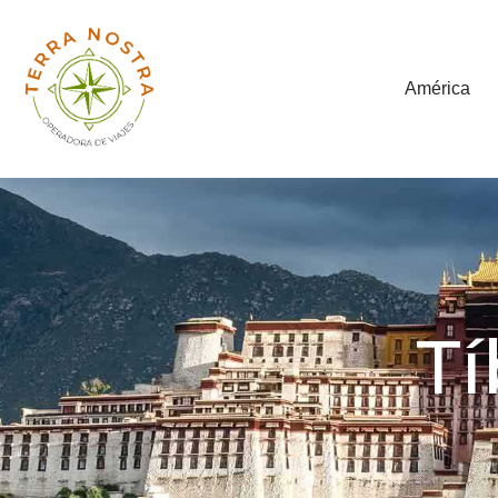
América
Tí