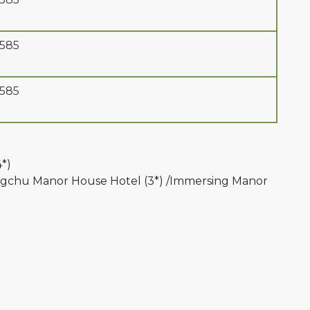
 585
 585
4*)
angchu Manor House Hotel (3*) /Immersing Manor