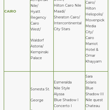
Cairo/
Hilton Cairo Nile
Nile/
Hilton
CAIRO
Maadi/
Hyatt
Heliopolis/
Sheraton Cairo/
Regency
Movenpick
Intercontinental
Cairo
Media
City Stars
West/
City/
Cairo
Waldorf
Marriot
Astoria/
Hotel &
Kempinski
Omar
Palace
Khayyam
Sara
Esmeralda
Solaris
Nile Style
Blue
Sonesta St.
Alyssa
Shadow III
Blue Shadow I
Nile quest
George
Concerto I
Chateau