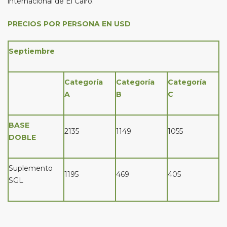
internacional de El Cairo.
PRECIOS POR PERSONA EN USD
Septiembre
Categoría
Categoría
Categoría
A
B
C
BASE
2135
1149
1055
DOBLE
Suplemento
1195
469
405
SGL