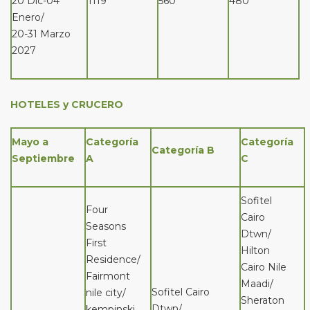
20 Dic-04
1119
560
480
Enero/
20-31 Marzo
2027
HOTELES y CRUCERO
Mayo a
Categoría
Categoría
Categoría B
Septiembre
A
C
Sofitel
Four
Cairo
Seasons
Dtwn/
First
Hilton
Residence/
Cairo Nile
Fairmont
Maadi/
Sofitel Cairo
nile city/
Sheraton
Dtwn/
kempinski