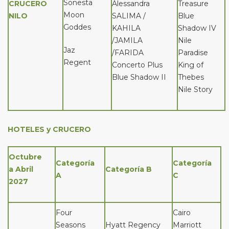
Sonesta
CRUCERO
Alessandra
Treasure
Moon
NILO
SALIMA /
Blue
Goddes
KAHILA
Shadow IV
/JAMILA
Nile
Jaz
/FARIDA
Paradise
Regent
Concerto Plus
King of
Blue Shadow II
Thebes
Nile Story
HOTELES y CRUCERO
Octubre
Categoría
Categoría
a Abril
Categoría B
A
C
2027
Four
Cairo
Seasons
Hyatt Regency
Marriott