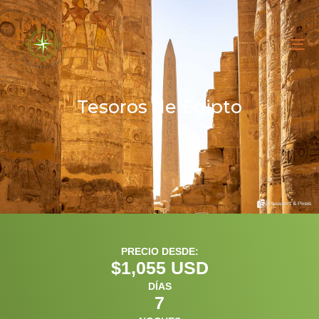
To
na
Tesoros de Egipto
PRECIO DESDE:
$
1,055
 USD
DÍAS
7