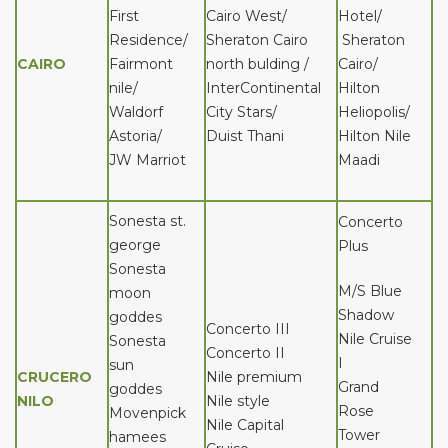
First
Cairo West/
Hotel/
Residence/
Sheraton Cairo
Sheraton
CAIRO
Fairmont
north bulding /
Cairo/
nile/
InterContinental
Hilton
Waldorf
City Stars/
Heliopolis/
Astoria/
Duist Thani
Hilton Nile
JW Marriot
Maadi
Sonesta st.
Concerto
george
Plus
Sonesta
M/S Blue
moon
Shadow
goddes
Concerto III
Nile Cruise
Sonesta
Concerto II
I
sun
CRUCERO
Nile premium
Grand
goddes
NILO
Nile style
Rose
Movenpick
Nile Capital
Tower
hamees