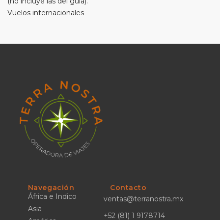
(no incluye las del guía).
Vuelos internacionales
Navegación
Contacto
África e Indico
ventas@terranostra.mx
Asia
+52 (81) 1 9178714