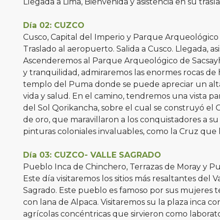
Llegada a Lima, Bienvenida y asistencia en su trasla
Día 02: CUZCO
Cusco, Capital del Imperio y Parque Arqueológi
Traslado al aeropuerto. Salida a Cusco. Llegada, asis
Ascenderemos al Parque Arqueológico de Sacsayhua
y tranquilidad, admiraremos las enormes rocas de 
templo del Puma donde se puede apreciar un altar
vida y salud. En el camino, tendremos una vista p
del Sol Qorikancha, sobre el cual se construyó e
de oro, que maravillaron a los conquistadores a su
pinturas coloniales invaluables, como la Cruz que 
Día 03: CUZCO- VALLE SAGRADO
Pueblo Inca de Chinchero, Terrazas de Moray y P
Este día visitaremos los sitios más resaltantes del 
Sagrado. Este pueblo es famoso por sus mujeres tej
con lana de Alpaca. Visitaremos su la plaza inca co
agrícolas concéntricas que sirvieron como laborato