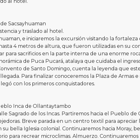
do al hotel.
co de Sacsayhuaman
tencia y traslado al hotel.
man, e iniciaremos la excursión visitando la fortaleza
hasta 4 metros de altura, que fueron utilizadas en su c
 para sacrificios en la parte interna de una enorme r
anorámica de Puca Pucará, atalaya que cuidaba el ingreso
l Convento de Santo Domingo, cuenta la leyenda que es
 llegada. Para finalizar conoceremos la Plaza de Armas e 
llegó con los primeros conquistadores.
ueblo Inca de Ollantaytambo
Valle Sagrado de los Incas. Partiremos hacia el Pueblo de 
edoras. Breve parada en un centro textil para apreciar la
n su bella Iglesia colonial. Continuaremos hacia Moray, b
rio para recrear microclimas. Almuerzo. Continuaremos par