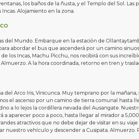
entanas, los baños de la ñusta, y el Templo del Sol. Las
 Incas. Alojamiento en la zona.
ZCO
las del Mundo. Embarque en la estación de Ollantaytambo.
para abordar el bus que ascenderá por un camino sinuos
 los Incas, Machu Picchu, nos recibirá con sus increíbles
Almuerzo. A la hora coordinada, retorno en tren y trasla
 Arco Iris, Vinicunca. Muy temprano por la mañana, sali
mos el ascenso por un camino de tierra comunal hasta lle
dno a lo lejos la cordillera nevada del Ausangate. Nues
 a aparecer poco a poco, hasta llegar al mirador a 5,0
andes atractivos que no debe dejar de visitar en su viaje
r nuestro vehículo y descender a Cusipata. Almuerzo. 