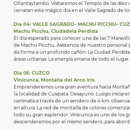
Ollantaytambo. Visitaremos el Templo de las diez v
cerraran este mágico día en el Valle Sagrado de los
Día 04: VALLE SAGRADO- MACHU PICCHU
–
CU
Machu Picchu, Ciudadela Perdida
El día esperado para conocer una de las 7 Maravil
de Machu Picchu. Asistencia de nuestro personal 
da forma a un profundo cañón. La Ciudad Perdida de
áreas urbanas. La energía emana de todo el lugar. 
Día 05: CUZCO
Vinicunca, Montaña del Arco iris.
Emprenderemos una gran aventura hacia Montaña del
la localidad de Cusipata. Desayuno. Luego iniciare
caminata a través de un sendero de 4 km. observa
en altura. La red de montaña de colores comenzará
todo su gran esplendor. Vinicunca es uno de los gr
descenderemos por el mismo sendero, para aborda