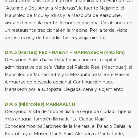
espiritual del país. Recorrido por la Medina Medieval con sus
“Attarine y Bou Anania Medersas”, la fuente Nejjarine, el
Mausoleo de Moulay Idriss y la Mezquita de Karaouine,
visita exterior solamente. Almuerzo opcional Casablanca. en
un restaurante tradicional en la Medina. Por la tarde, visita
de los zocos y de Fez Jdid. Cena y alojamiento.
DIA 5 (Martes) FEZ – RABAT – MARRAKECH (495 km)
Desayuno. Salida hacia Rabat para conocer la capital
administrativa del país. Visita del Palacio Real (Mechouar), el
Mausoleo de Mohamed V y la Mezquita de la Torre Hassan.
Almuerzo de pescado opcional. Continuación hacia
Marrakech por la autopista. Llegada, cena y alojamiento.
DIA 6 (Miércoles) MARRAKECH
Desayuno. Visita de todo el día a la segunda ciudad imperial
más antigua, también llamada “La Ciudad Roja”.
Conoceremos los Jardines de la Menara, el Palacio Bahía, la
Koutubia y el Museo Dar Si Said. Almuerzo. Por la tarde,