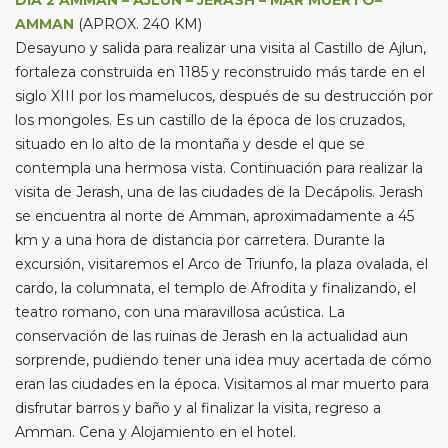
DIA 2 AMMAN – AJLUN – JERASH – MAR MUERTO–
AMMAN
(APROX. 240 KM)
Desayuno y salida para realizar una visita al Castillo de Ajlun,
fortaleza construida en 1185 y reconstruido más tarde en el
siglo XIII por los mamelucos, después de su destrucción por
los mongoles. Es un castillo de la época de los cruzados,
situado en lo alto de la montaña y desde el que se
contempla una hermosa vista. Continuación para realizar la
visita de Jerash, una de las ciudades de la Decápolis. Jerash
se encuentra al norte de Amman, aproximadamente a 45
km y a una hora de distancia por carretera. Durante la
excursión, visitaremos el Arco de Triunfo, la plaza ovalada, el
cardo, la columnata, el templo de Afrodita y finalizando, el
teatro romano, con una maravillosa acústica. La
conservación de las ruinas de Jerash en la actualidad aun
sorprende, pudiendo tener una idea muy acertada de cómo
eran las ciudades en la época. Visitamos al mar muerto para
disfrutar barros y baño y al finalizar la visita, regreso a
Amman. Cena y Alojamiento en el hotel.