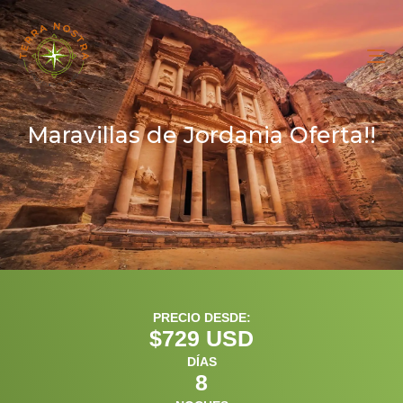
To
na
Maravillas de Jordania Oferta!!
PRECIO DESDE:
$
729
 USD
DÍAS
8