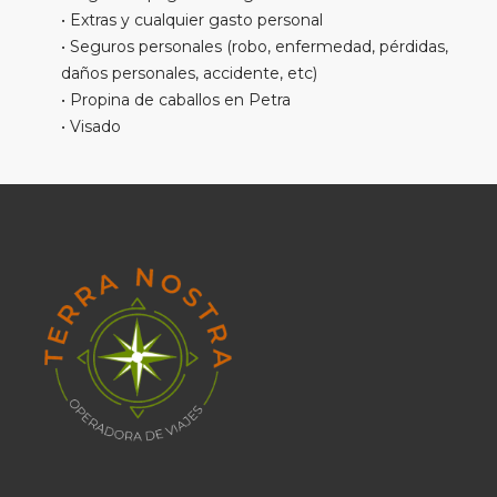
• Extras y cualquier gasto personal
• Seguros personales (robo, enfermedad, pérdidas,
daños personales, accidente, etc)
• Propina de caballos en Petra
• Visado