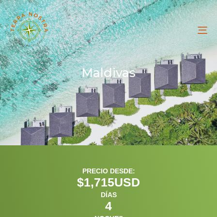
To
na
Maldivas
PRECIO DESDE:
$
1,715
USD
DÍAS
4