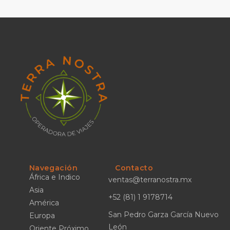
Navegación
Contacto
África e Indico
ventas@terranostra.mx
Asia
+52 (81) 1 9178714
América
San Pedro Garza García Nuevo
Europa
León
Oriente Próximo