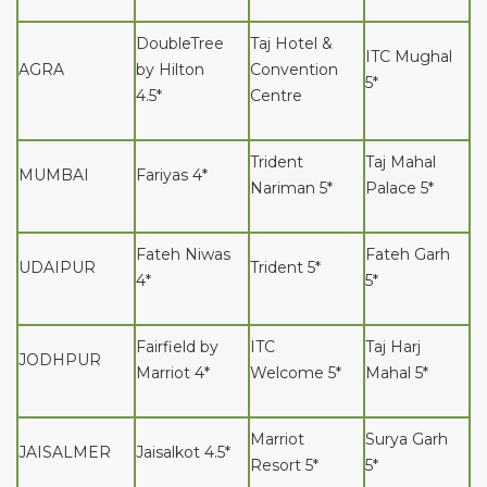
DoubleTree
Taj Hotel &
ITC Mughal
AGRA
by Hilton
Convention
5*
4.5*
Centre
Trident
Taj Mahal
MUMBAI
Fariyas 4*
Nariman 5*
Palace 5*
Fateh Niwas
Fateh Garh
UDAIPUR
Trident 5*
4*
5*
Fairfield by
ITC
Taj Harj
JODHPUR
Marriot 4*
Welcome 5*
Mahal 5*
Marriot
Surya Garh
JAISALMER
Jaisalkot 4.5*
Resort 5*
5*