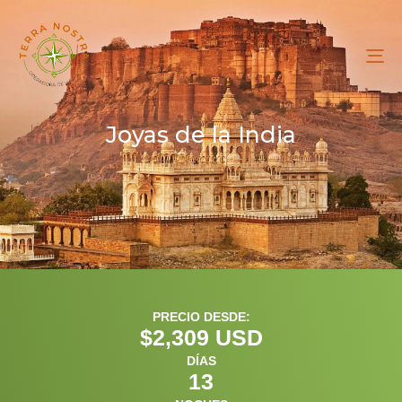
To
na
Joyas de la India
PRECIO DESDE:
$
2,309
 USD
DÍAS
13