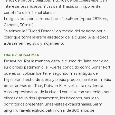
llenos de patios y palacios, muchos de los cuales albergan
interesantes museos. Y Jaswant Thada, un imponente
cenotafio de mármol blanco.
Luego salida por carretera hacia Jaisalmer (Aprox. 282kms,
04horas, 30min.)
Jaisalmer, la “Ciudad Dorada” en medio del desierto por el
color que toma la arena alrededor de la ciudad. A la llegada,
a Jaisalmer, registro y alojamiento.
DÍA 07 JAISALMER
Desayuno. Por la mañana visita la ciudad de Jaisalmer y de
su glorioso patrimonio, el Fuerte conocido como Sonar Fort
que es un colosal fuerte, el segundo más antiguo de
Rajasthan, hecho de arena y piedra predominante en medio
de las arenas del Thar, Patwon Ki Haveli, es la residencia
más impresionante de la ciudad con el techo sostenido por
pilares esculpidos lujosamente, los balcones, pasillos y
dormitorios presentan unas vistas extraordinarias, Salim
Singh Ki haveli, edificio patrimonial de 300 años de