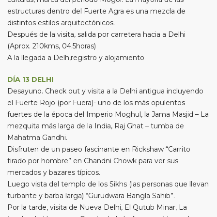
estructuras dentro del Fuerte Agra es una mezcla de
distintos estilos arquitectónicos.
Después de la visita, salida por carretera hacia a Delhi
(Aprox. 210kms, 04.5horas)
A la llegada a Delh,registro y alojamiento
DÍA 13 DELHI
Desayuno. Check out y visita a la Delhi antigua incluyendo
el Fuerte Rojo (por Fuera)- uno de los más opulentos
fuertes de la época del Imperio Moghul, la Jama Masjid – La
mezquita más larga de la India, Raj Ghat – tumba de
Mahatma Gandhi.
Disfruten de un paseo fascinante en Rickshaw “Carrito
tirado por hombre” en Chandni Chowk para ver sus
mercados y bazares típicos.
Luego vista del templo de los Sikhs (las personas que llevan
turbante y barba larga) “Gurudwara Bangla Sahib”.
Por la tarde, visita de Nueva Delhi, El Qutub Minar, La