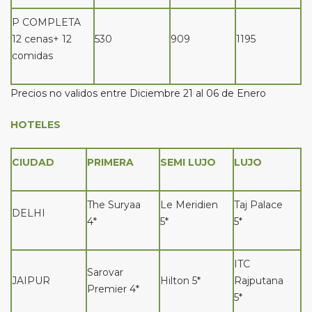
P COMPLETA
12 cenas+ 12
530
909
1195
comidas
Precios no validos entre Diciembre 21 al 06 de Enero
HOTELES
CIUDAD
PRIMERA
SEMI LUJO
LUJO
The Suryaa
Le Meridien
Taj Palace
DELHI
4*
5*
5*
ITC
Sarovar
JAIPUR
Hilton 5*
Rajputana
Premier 4*
5*