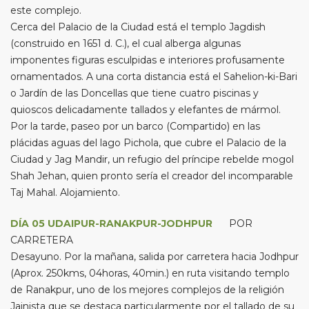
este complejo.
Cerca del Palacio de la Ciudad está el templo Jagdish
(construido en 1651 d. C.), el cual alberga algunas
imponentes figuras esculpidas e interiores profusamente
ornamentados. A una corta distancia está el Sahelion-ki-Bari
o Jardín de las Doncellas que tiene cuatro piscinas y
quioscos delicadamente tallados y elefantes de mármol.
Por la tarde, paseo por un barco (Compartido) en las
plácidas aguas del lago Pichola, que cubre el Palacio de la
Ciudad y Jag Mandir, un refugio del príncipe rebelde mogol
Shah Jehan, quien pronto sería el creador del incomparable
Taj Mahal. Alojamiento.
DÍA 05 UDAIPUR-RANAKPUR-JODHPUR
POR
CARRETERA
Desayuno. Por la mañana, salida por carretera hacia Jodhpur
(Aprox. 250kms, 04horas, 40min.) en ruta visitando templo
de Ranakpur, uno de los mejores complejos de la religión
Jainista que se destaca particularmente por el tallado de su