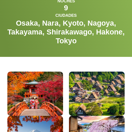
NOCHES
9
CIUDADES
Osaka, Nara, Kyoto, Nagoya,
Takayama, Shirakawago, Hakone,
Tokyo