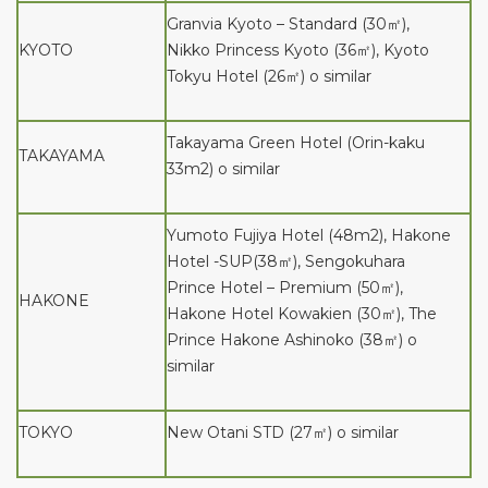
Granvia Kyoto – Standard (30㎡),
KYOTO
Nikko Princess Kyoto (36㎡), Kyoto
Tokyu Hotel (26㎡) o similar
Takayama Green Hotel (Orin-kaku
TAKAYAMA
33m2) o similar
Yumoto Fujiya Hotel (48m2), Hakone
Hotel -SUP(38㎡), Sengokuhara
Prince Hotel – Premium (50㎡),
HAKONE
Hakone Hotel Kowakien (30㎡), The
Prince Hakone Ashinoko (38㎡) o
similar
TOKYO
New Otani STD (27㎡) o similar