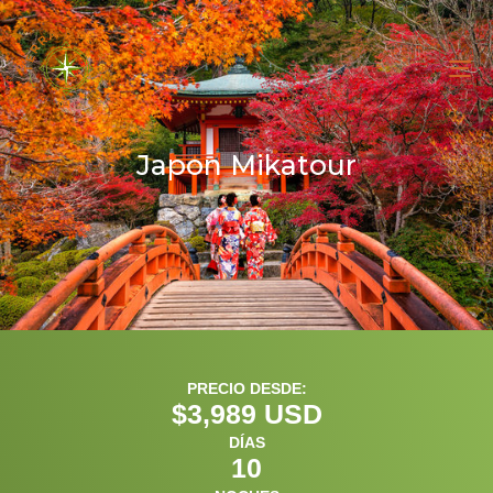
To
na
Japon Mikatour
PRECIO DESDE:
$
3,989
 USD
DÍAS
10