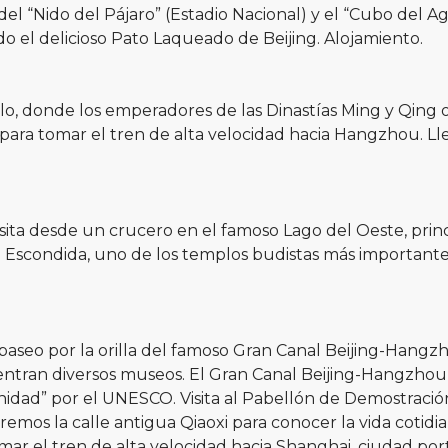
del “Nido del Pájaro” (Estadio Nacional) y el “Cubo del 
o el delicioso Pato Laqueado de Beijing. Alojamiento.
o, donde los emperadores de las Dinastías Ming y Qing ofr
il para tomar el tren de alta velocidad hacia Hangzhou.
ta desde un crucero en el famoso Lago del Oeste, princi
 Escondida, uno de los templos budistas más importantes 
seo por la orilla del famoso Gran Canal Beijing-Hangzh
uentran diversos museos. El Gran Canal Beijing-Hangzhou 
dad” por el UNESCO. Visita al Pabellón de Demostración
aremos la calle antigua Qiaoxi para conocer la vida coti
a tomar el tren de alta velocidad hacia Shanghai, ciudad 