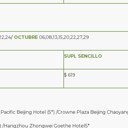
,22,24
/ OCTUBRE
06,08,13,15,20,22,27,29
SUPL SENCILLO
$ 619
cific Beijing Hotel (5*) /Crowne Plaza Beijing Chaoyang
*) /Hangzhou Zhongwei Goethe Hotel5*