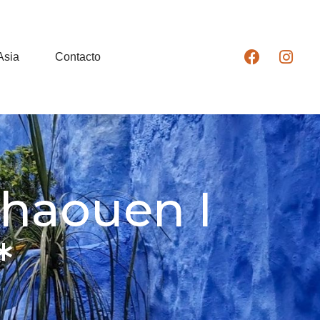
Asia
Contacto
haouen I
*