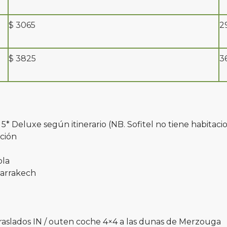
$ 3065
2
$ 3825
3
 Deluxe según itinerario (NB. Sofitel no tiene habitacio
ición
ola
Marrakech
 Traslados IN / outen coche 4×4 a las dunas de Merzouga