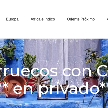
Europa
África e Indico
Oriente Próximo
rruecos con C
** en privado*