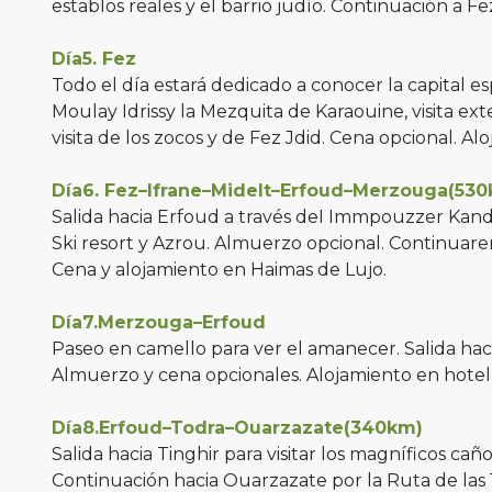
establos reales y el barrio judío. Continuación a Fe
Día5. Fez
Todo el día estará dedicado a conocer la capital e
Moulay Idrissy la Mezquita de Karaouine, visita ex
visita de los zocos y de Fez Jdid. Cena opcional. Al
Día6. Fez–Ifrane–Midelt–Erfoud–Merzouga(53
Salida hacia Erfoud a través deI Immpouzzer Kan
Ski resort y Azrou. Almuerzo opcional. Continuarem
Cena y alojamiento en Haimas de Lujo.
Día7.Merzouga–Erfoud
Paseo en camello para ver el amanecer. Salida hacia
Almuerzo y cena opcionales. Alojamiento en hotel
Día8.Erfoud–Todra–Ouarzazate(340km)
Salida hacia Tinghir para visitar los magníficos c
Continuación hacia Ouarzazate por la Ruta de las