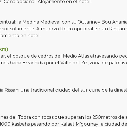
z. Cena opcional. Alojamiento en el hotel.
spiritual: la Medina Medieval con su “Attariney Bou Anani
terior solamente. Almuerzo típico opcional en un Restaur
ojamiento en hotel.
0km)
dar, el bosque de cedros del Medio Atlas atravesando p
os hacia Errachidia por el Valle del Ziz, zona de palmas 
 Rissani una tradicional ciudad del sur cuna de la dinastí
.
añones del Todra con rocas que superan los 250metros de 
 1000 kasbahs pasando por Kalaat M’gounay la ciudad de 