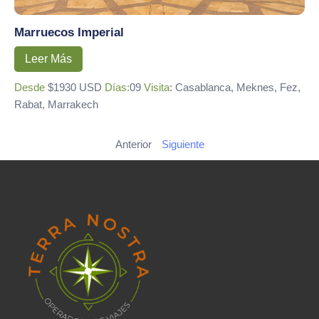
Marruecos Imperial
Leer Más
Desde
$1930 USD
Días:
09
Visita
: Casablanca, Meknes, Fez,
Rabat, Marrakech
Anterior
Siguiente