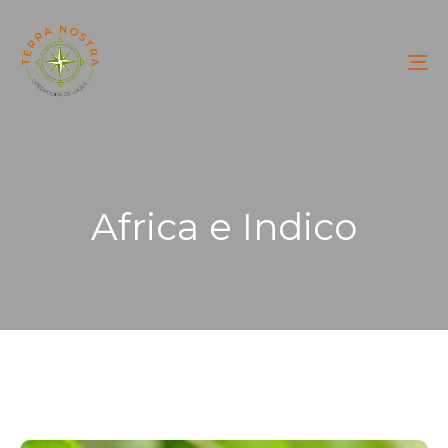
To
na
Africa e Indico