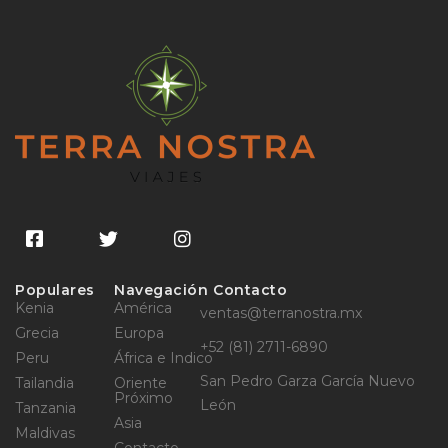
Populares
Navegación
Contacto
Kenia
América
ventas@terranostra.mx
Grecia
Europa
+52 (81) 2711-6890
Peru
África e Indico
San Pedro Garza García Nuevo
Tailandia
Oriente
Próximo
León
Tanzania
Asia
Maldivas